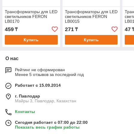
Трансформаторы для LED
Трансформаторы для LED
Тра
светильников FERON
светильников FERON
све
LB0170
LB0015
LB0
459
271
47
₸
₸
Купить
Купить
О нас
Рейтинг не сформирован
Менее 5 отзывов за последний год
Работает с 15.09.2014
г. Павлодар
Майры 3, Павлодар, Казахстан
Контакты
Сегодня работает с 07:00 до 22:00
Показать весь график работы