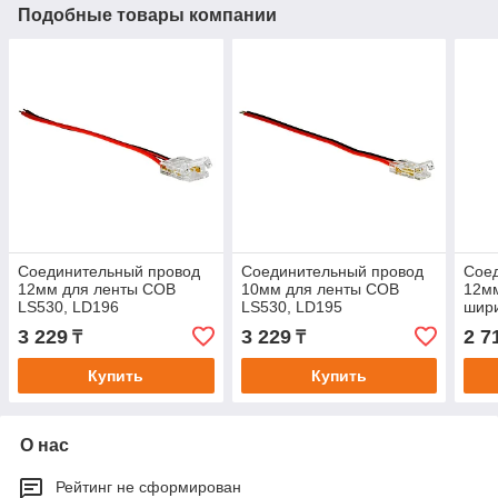
Подобные товары компании
Соединительный провод
Соединительный провод
Сое
12мм для ленты COB
10мм для ленты COB
12м
LS530, LD196
LS530, LD195
шири
FER
3 229
3 229
2 7
₸
₸
Купить
Купить
О нас
Рейтинг не сформирован