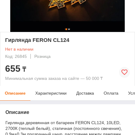
Гирлянда FERON CL124
Нет в наличии
Код: 26845
Розница
655
₸
Минимальная сумма заказа на сайте — 50 000 ₸
Описание
Характеристики
Доставка
Оплата
Усл
Описание
Гирлянда деревянная от батареек FERON CL124, 10LED,
2700К (теплый белый), статичная (постоянного свечения),
0,9м+0,3м прозрачный шнур, расстояние между лампами