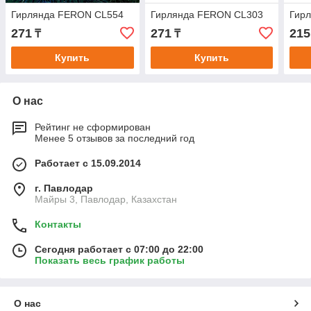
Гирлянда FERON CL554
Гирлянда FERON CL303
Гир
271
271
215
₸
₸
Купить
Купить
О нас
Рейтинг не сформирован
Менее 5 отзывов за последний год
Работает с 15.09.2014
г. Павлодар
Майры 3, Павлодар, Казахстан
Контакты
Сегодня работает с 07:00 до 22:00
Показать весь график работы
О нас