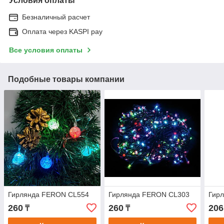
Условия оплаты
Безналичный расчет
Оплата через KASPI pay
Все условия оплаты
Подобные товары компании
Гирлянда FERON CL554
Гирлянда FERON CL303
Гир
260
260
206
₸
₸