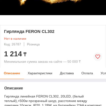
Гирлянда FERON CL302
Нет в наличии
Код: 26787
Розница
1 214
₸
Минимальная сумма заказа на сайте — 50 000 ₸
Описание
Характеристики
Доставка
Оплата
Усл
Описание
Гирлянда линейная FERON CL302, 20LED, (белый
теплый),+500м прозрачный шнур, расстояние между
лампами 10смсм, IP20, 1,28W, на батарейках 2*AA в комплект