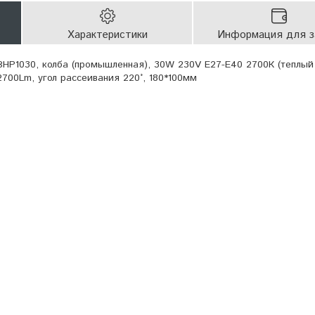
Характеристики
Информация для з
HP1030, колба (промышленная), 30W 230V E27-E40 2700К (теплый
700Lm, угол рассеивания 220°, 180*100мм