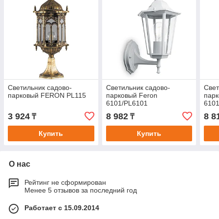
Светильник садово-
Светильник садово-
Свет
парковый FERON PL115
парковый Feron
парк
6101/PL6101
610
шестигранный на стену
шест
3 924
8 982
8 8
₸
₸
вверх 60W E27 230V,
ввер
белый
черн
Купить
Купить
О нас
Рейтинг не сформирован
Менее 5 отзывов за последний год
Работает с 15.09.2014