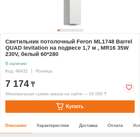
Светильник потолочный Feron ML1748 Barrel
QUAD levitation на подвесе 1,7 м , MR16 35W
230V, белый 60*280
В наличии
Код: 48432
Розница
7 174
₸
Минимальная сумма заказа на сайте — 50 000 ₸
Купить
Описание
Характеристики
Доставка
Оплата
Усл