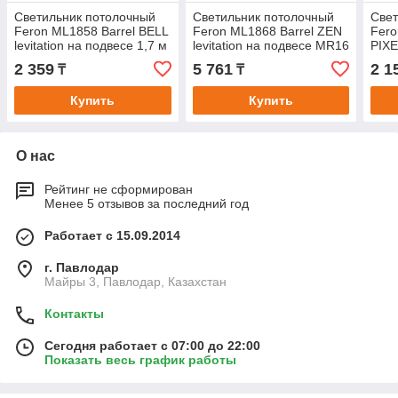
Светильник потолочный
Светильник потолочный
Свет
Feron ML1858 Barrel BELL
Feron ML1868 Barrel ZEN
Fero
levitation на подвесе 1,7 м
levitation на подвесе MR16
PIXE
MR16 35W 230V, золото
35W 230V, белый, хром,
подв
2 359
5 761
2 1
₸
₸
черный
55*180
белы
Купить
Купить
О нас
Рейтинг не сформирован
Менее 5 отзывов за последний год
Работает с 15.09.2014
г. Павлодар
Майры 3, Павлодар, Казахстан
Контакты
Сегодня работает с 07:00 до 22:00
Показать весь график работы