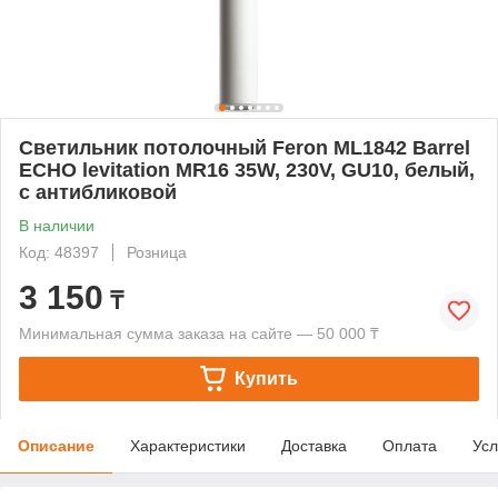
Светильник потолочный Feron ML1842 Barrel
ECHO levitation MR16 35W, 230V, GU10, белый,
с антибликовой
В наличии
Код: 48397
Розница
3 150
₸
Минимальная сумма заказа на сайте — 50 000 ₸
Купить
Описание
Характеристики
Доставка
Оплата
Усл