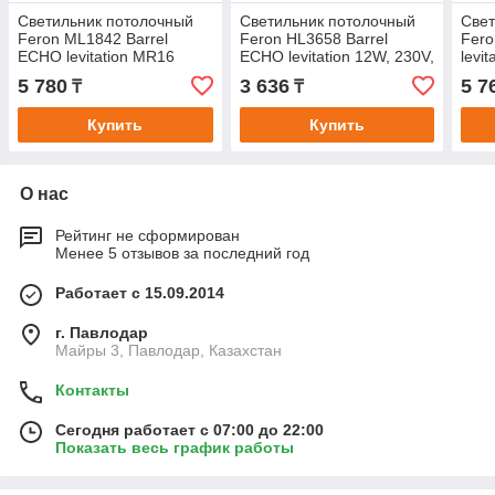
Светильник потолочный
Светильник потолочный
Свет
Feron ML1842 Barrel
Feron HL3658 Barrel
Fero
ECHO levitation MR16
ECHO levitation 12W, 230V,
levi
35W, 230V, GU10, чёрный,
GX53, чёрный, с
35W 
5 780
3 636
5 7
₸
₸
с антибликовой
антибликовой сеточкой,
55*1
Купить
Купить
О нас
Рейтинг не сформирован
Менее 5 отзывов за последний год
Работает с 15.09.2014
г. Павлодар
Майры 3, Павлодар, Казахстан
Контакты
Сегодня работает с 07:00 до 22:00
Показать весь график работы