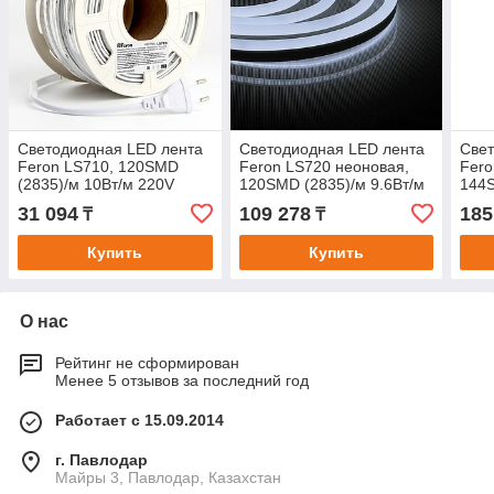
Светодиодная LED лента
Cветодиодная LED лента
Cвет
Feron LS710, 120SMD
Feron LS720 неоновая,
Fero
(2835)/м 10Вт/м 220V
120SMD (2835)/м 9.6Вт/м
144S
длина 25м, 4000K, IP65, с
50м 220V 4000К IP67
50м 
31 094
109 278
185
₸
₸
1 сетевым шнуром, 2
Купить
Купить
О нас
Рейтинг не сформирован
Менее 5 отзывов за последний год
Работает с 15.09.2014
г. Павлодар
Майры 3, Павлодар, Казахстан