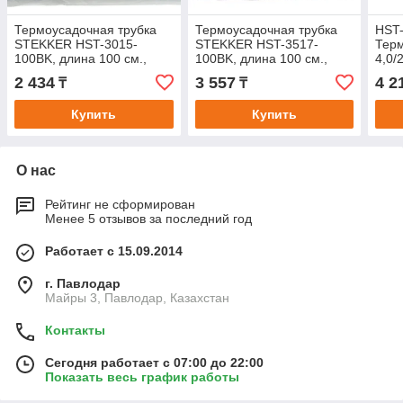
Термоусадочная трубка
Термоусадочная трубка
HST-
STEKKER HST-3015-
STEKKER HST-3517-
Терм
100BK, длина 100 см.,
100BK, длина 100 см.,
4,0/
коэф. усадки 2:1, черный
коэф. усадки 2:1,
100 
2 434
3 557
4 2
₸
₸
мультиколор
чер
Купить
Купить
О нас
Рейтинг не сформирован
Менее 5 отзывов за последний год
Работает с 15.09.2014
г. Павлодар
Майры 3, Павлодар, Казахстан
Контакты
Сегодня работает с 07:00 до 22:00
Показать весь график работы