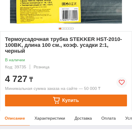
Термоусадочная трубка STEKKER HST-2010-
100BK, длина 100 см., коэф. усадки 2:1,
черный
В наличии
Код: 39735
Розница
4 727
₸
Минимальная сумма заказа на сайте — 50 000 ₸
Купить
Описание
Характеристики
Доставка
Оплата
Усл