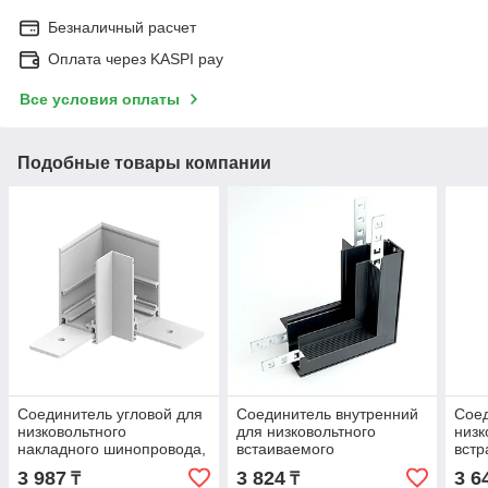
Безналичный расчет
Оплата через KASPI pay
Все условия оплаты
Подобные товары компании
Соединитель угловой для
Соединитель внутренний
Соед
низковольтного
для низковольтного
низк
накладного шинопровода,
встаиваемого
встр
белый, LD2001
шинопровода, черный,
шино
3 987
3 824
3 6
₸
₸
LD2005
LD2