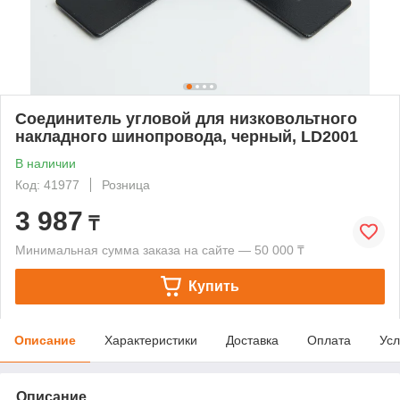
Соединитель угловой для низковольтного
накладного шинопровода, черный, LD2001
В наличии
Код: 41977
Розница
3 987
₸
Минимальная сумма заказа на сайте — 50 000 ₸
Купить
Описание
Характеристики
Доставка
Оплата
Усл
Описание