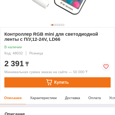
Контроллер RGB mini для светодиодной
ленты с П/У,12-24V, LD66
В наличии
Код: 48032
Розница
2 391
₸
Минимальная сумма заказа на сайте — 50 000 ₸
Купить
Описание
Характеристики
Доставка
Оплата
Усл
Описание