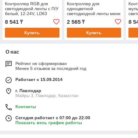
Контроллер RGB для
Контроллер для
Кон
светодиодной ленты с П/У
одноцветной
мул
белый, 12-24V, LD63
светодиодной ленты мини
свет
с П/У белый, 12-24V, LD65
белы
8 541
2 565
8 5
₸
₸
Купить
Купить
О нас
Рейтинг не сформирован
Менее 5 отзывов за последний год
Работает с 15.09.2014
г. Павлодар
Майры 3, Павлодар, Казахстан
Контакты
Сегодня работает с 07:00 до 22:00
Показать весь график работы