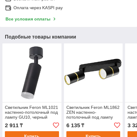
Оплата через KASPI pay
Все условия оплаты
Подобные товары компании
Светильник Feron ML1021
Светильник Feron ML1862
Свет
настенно-потолочный под
ZEN настенно-
наст
лампу GU10, черный
потолочный под лампу
ламп
GU10, чёрный, золото
золо
2 911
6 135
3 3
₸
₸
Купить
Купить