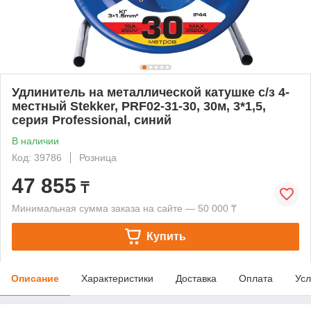
Удлинитель на металлической катушке с/з 4-
местный Stekker, PRF02-31-30, 30м, 3*1,5,
серия Professional, синий
В наличии
Код: 39786
Розница
47 855
₸
Минимальная сумма заказа на сайте — 50 000 ₸
Купить
Описание
Характеристики
Доставка
Оплата
Усл