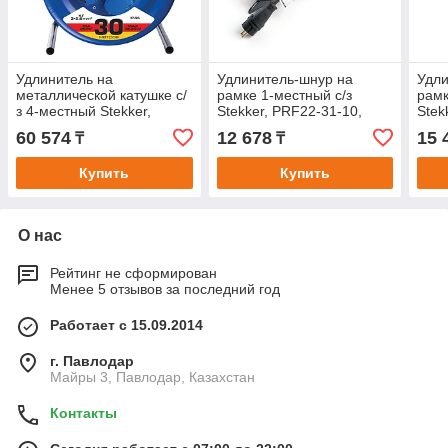
Удлинитель на
Удлинитель-шнур на
Удли
металлической катушке с/
рамке 1-местный c/з
рамк
з 4-местный Stekker,
Stekker, PRF22-31-10,
Stek
PRF02-41-30, 30м, 3*2,5,
10м, 3*1,5, серия
10м,
60 574
12 678
15 
₸
₸
серия Professional, синий
Professional, черный
Prof
Купить
Купить
О нас
Рейтинг не сформирован
Менее 5 отзывов за последний год
Работает с 15.09.2014
г. Павлодар
Майры 3, Павлодар, Казахстан
Контакты