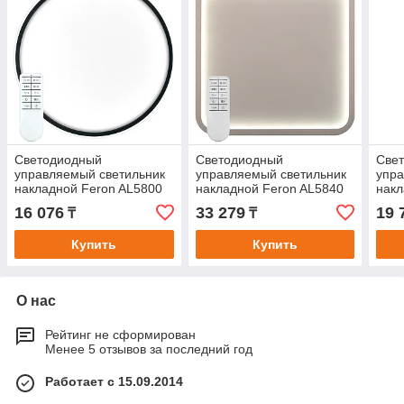
Светодиодный
Светодиодный
Све
управляемый светильник
управляемый светильник
упра
накладной Feron AL5800
накладной Feron AL5840
накл
RING тарелка 80W
80W 3000К-6500K
RIN
16 076
33 279
19 
₸
₸
3000К-6500K
300
Купить
Купить
О нас
Рейтинг не сформирован
Менее 5 отзывов за последний год
Работает с 15.09.2014