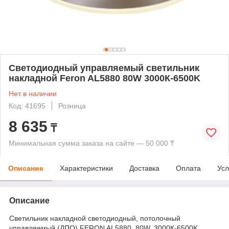
Светодиодный управляемый светильник
накладной Feron AL5880 80W 3000К-6500K
Нет в наличии
Код: 41695
Розница
8 635
₸
Минимальная сумма заказа на сайте — 50 000 ₸
Описание
Характеристики
Доставка
Оплата
Усл
Описание
Светильник накладной светодиодный, потолочный
управляемый (ДПО) FERON AL5880, 80W, 3000К-6500K