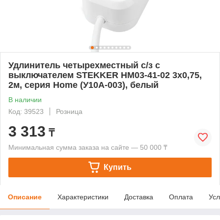
Удлинитель четырехместный с/з с
выключателем STEKKER HM03-41-02 3x0,75,
2м, серия Home (У10А-003), белый
В наличии
Код: 39523
Розница
3 313
₸
Минимальная сумма заказа на сайте — 50 000 ₸
Купить
Описание
Характеристики
Доставка
Оплата
Усл