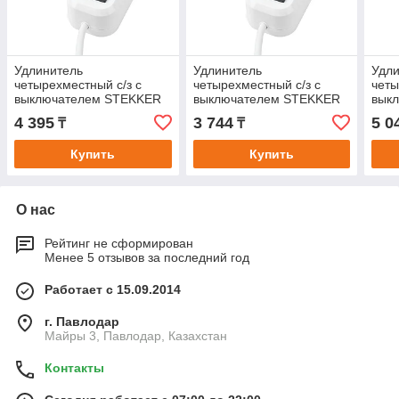
Удлинитель
Удлинитель
Удл
четырехместный с/з с
четырехместный с/з с
четы
выключателем STEKKER
выключателем STEKKER
вык
HM03-41-05 3x0,75, 5м,
HM03-41-03 3x0,75, 3м,
HM03
4 395
3 744
5 0
₸
₸
серия Home (У10А-003),
серия Home (У10А-003),
сери
белый
белый
бел
Купить
Купить
О нас
Рейтинг не сформирован
Менее 5 отзывов за последний год
Работает с 15.09.2014
г. Павлодар
Майры 3, Павлодар, Казахстан
Контакты