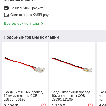
Безналичный расчет
Оплата через KASPI pay
Все условия оплаты
Подобные товары компании
Соединительный провод
Соединительный провод
Сое
12мм для ленты COB
10мм для ленты COB
лент
LS530, LD196
LS530, LD195
лент
3 229
3 229
4 9
₸
₸