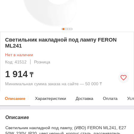
Светильник накладной под лампу FERON
ML241
Нет в наличии
Код: 41512
Розница
1 914
₸
Минимальная сумма заказа на сайте — 50 000 ₸
Описание
Характеристики
Доставка
Оплата
Усл
Описание
Светильник накладной под лампу, (ИВО) FERON ML241, E27
50W, 230V, IP20, цвет черный, корпус сталь, рассеиватель