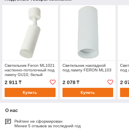
Светильник Feron ML1021
Светильник накладной
Свет
настенно-потолочный под
под лампу FERON ML103
под
лампу GU10, белый
2 911
2 078
2 0
₸
₸
Купить
Купить
О нас
Рейтинг не сформирован
Менее 5 отзывов за последний год