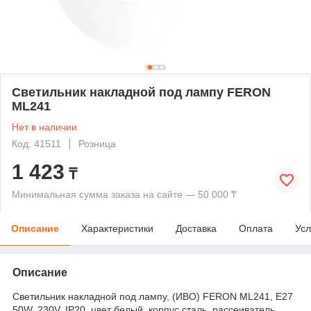
Светильник накладной под лампу FERON
ML241
Нет в наличии
Код: 41511
Розница
1 423
₸
Минимальная сумма заказа на сайте — 50 000 ₸
Описание
Характеристики
Доставка
Оплата
Усл
Описание
Светильник накладной под лампу, (ИВО) FERON ML241, E27
50W, 230V, IP20, цвет белый, корпус сталь, рассеиватель