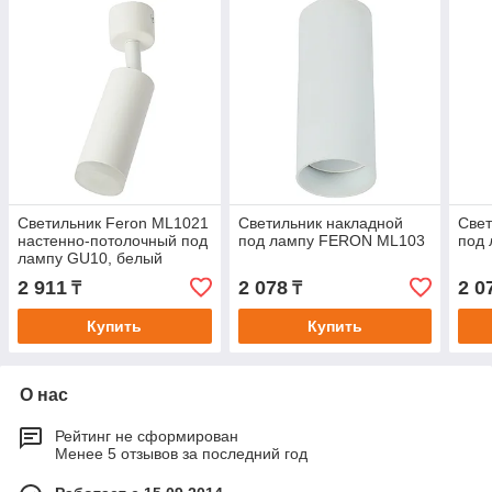
Светильник Feron ML1021
Светильник накладной
Свет
настенно-потолочный под
под лампу FERON ML103
под
лампу GU10, белый
2 911
2 078
2 0
₸
₸
Купить
Купить
О нас
Рейтинг не сформирован
Менее 5 отзывов за последний год