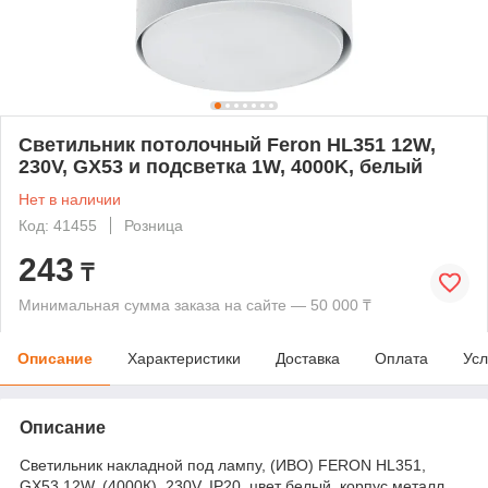
Светильник потолочный Feron HL351 12W,
230V, GX53 и подсветка 1W, 4000K, белый
Нет в наличии
Код: 41455
Розница
243
₸
Минимальная сумма заказа на сайте — 50 000 ₸
Описание
Характеристики
Доставка
Оплата
Усл
Описание
Светильник накладной под лампу, (ИВО) FERON HL351,
GX53 12W, (4000К), 230V, IP20, цвет белый, корпус металл,