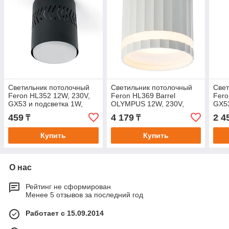
Светильник потолочный
Светильник потолочный
Свет
Feron HL352 12W, 230V,
Feron HL369 Barrel
Fero
GX53 и подсветка 1W,
OLYMPUS 12W, 230V,
GX5
4000K, черный
GX53, белый
459
4 179
2 4
₸
₸
Купить
Купить
О нас
Рейтинг не сформирован
Менее 5 отзывов за последний год
Работает с 15.09.2014