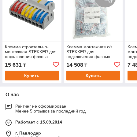
Клемма строительно-
Клемма монтажная с/з
Клем
монтажная STEKKER для
STEKKER для
мон
подключения фазных
подключения фазных
под
проводников 3 контактные
проводников, 5
пров
15 631
14 508
7 4
₸
₸
группы, (1 ввод,3вывода
контактных групп (3 ввода,
груп
3 вывода на
Купить
Купить
О нас
Рейтинг не сформирован
Менее 5 отзывов за последний год
Работает с 15.09.2014
г. Павлодар