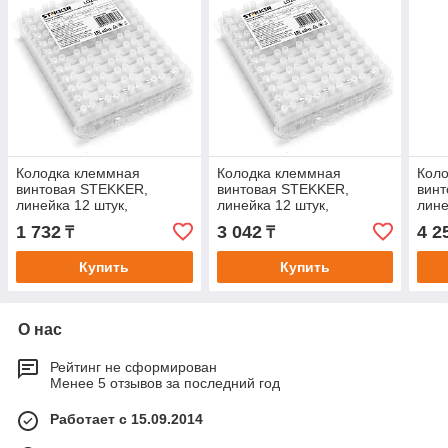
Колодка клеммная
Колодка клеммная
Кол
винтовая STEKKER,
винтовая STEKKER,
вин
линейка 12 штук,
линейка 12 штук,
лине
полиамид, LD225-3A
полиамид, LD225-6A
поли
1 732
3 042
4 2
₸
₸
Купить
Купить
О нас
Рейтинг не сформирован
Менее 5 отзывов за последний год
Работает с 15.09.2014