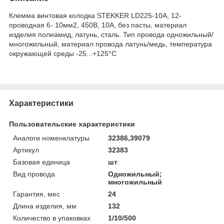
Клемма винтовая колодка STEKKER LD225-10A, 12-
проводная 6- 10мм2, 450В, 10А, без пасты, материал
изделия полиамид, латунь, сталь. Тип провода одножильный/
многожильный, материал провода латунь/медь, температура
окружающей среды -25...+125°C
Характеристики
Пользовательские характеристики
Аналоги номенклатуры
32386,39079
Артикул
32383
Базовая единица
шт
Вид провода
Одножильный;
многожильный
Гарантия, мес
24
Длина изделия, мм
132
Количество в упаковках
1/10/500