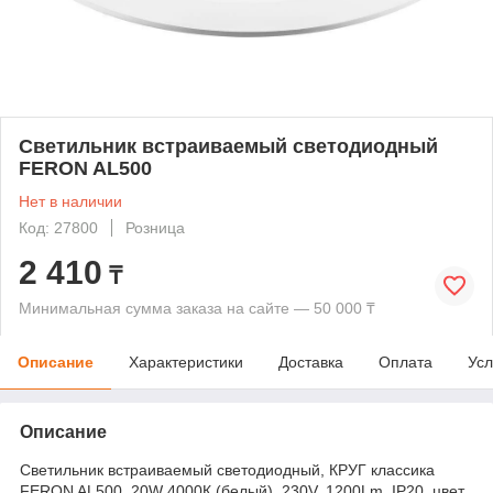
Светильник встраиваемый светодиодный
FERON AL500
Нет в наличии
Код: 27800
Розница
2 410
₸
Минимальная сумма заказа на сайте — 50 000 ₸
Описание
Характеристики
Доставка
Оплата
Усл
Описание
Светильник встраиваемый светодиодный, КРУГ классика
FERON AL500, 20W 4000К (белый), 230V, 1200Lm, IP20, цвет