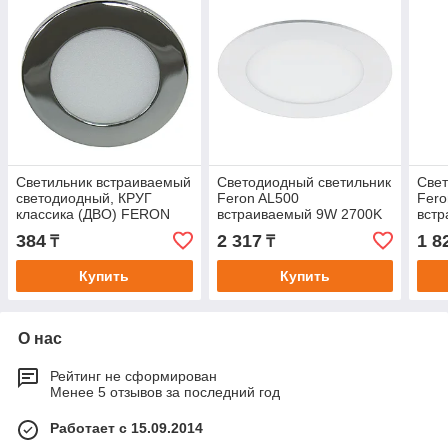
Светильник встраиваемый
Светодиодный светильник
Свет
светодиодный, КРУГ
Feron AL500
Fero
классика (ДВО) FERON
встраиваемый 9W 2700K
вст
AL500 3W 4000К (белый)
белый
бел
384
2 317
1 8
₸
₸
230V 180Lm IP20
Купить
Купить
О нас
Рейтинг не сформирован
Менее 5 отзывов за последний год
Работает с 15.09.2014