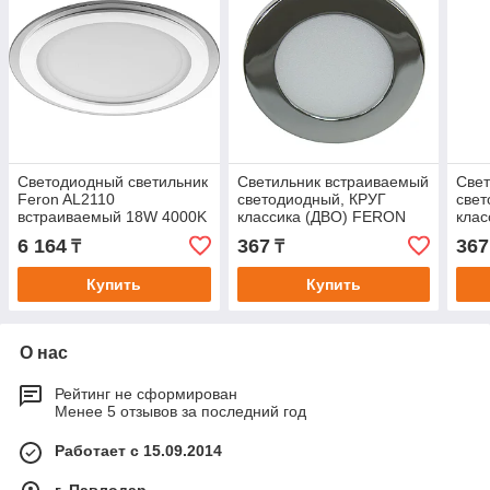
Светодиодный светильник
Светильник встраиваемый
Свет
Feron AL2110
светодиодный, КРУГ
свет
встраиваемый 18W 4000K
классика (ДВО) FERON
кла
белый
AL500 3W 4000К (белый)
AL50
6 164
367
367
₸
₸
230V 180Lm IP20
230V
Купить
Купить
О нас
Рейтинг не сформирован
Менее 5 отзывов за последний год
Работает с 15.09.2014