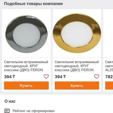
Подобные товары компании
Светильник встраиваемый
Светильник встраиваемый
Свет
светодиодный, КРУГ
светодиодный, КРУГ
све
классика (ДВО) FERON
классика (ДВО) FERON
AL2
AL500 3W 4000К (белый)
AL500, 6W 4000К (белый),
394
394
782
₸
₸
230V 180Lm IP20
230V, 480Lm, IP20,
Купить
Купить
О нас
Рейтинг не сформирован