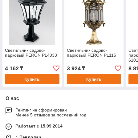
Светильник садово-
Светильник садово-
Свет
парковый FERON PL4033
парковый FERON PL115
парк
610
шест
4 162
3 924
8 8
₸
₸
ввер
черн
Купить
Купить
О нас
Рейтинг не сформирован
Менее 5 отзывов за последний год
Работает с 15.09.2014
г. Павлодар