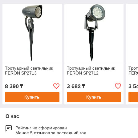
Тротуарный светильник
Тротуарный светильник
Трот
FERON SP2713
FERON SP2712
FER
8 390
3 682
3 5
₸
₸
Купить
Купить
О нас
Рейтинг не сформирован
Менее 5 отзывов за последний год