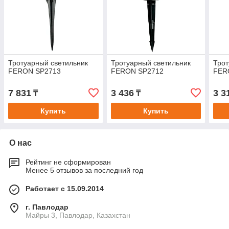
Тротуарный светильник
Тротуарный светильник
Трот
FERON SP2713
FERON SP2712
FER
7 831
3 436
3 3
₸
₸
Купить
Купить
О нас
Рейтинг не сформирован
Менее 5 отзывов за последний год
Работает с 15.09.2014
г. Павлодар
Майры 3, Павлодар, Казахстан