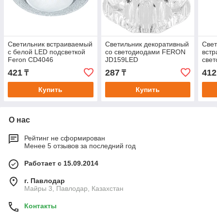
Светильник встраиваемый
Светильник декоративный
Свет
с белой LED подсветкой
со светодиодами FERON
встр
Feron CD4046
JD159LED
све
потолочный GX53 без
BS1
421
287
412
₸
₸
лампы, прозрачный, хром
Купить
Купить
О нас
Рейтинг не сформирован
Менее 5 отзывов за последний год
Работает с 15.09.2014
г. Павлодар
Майры 3, Павлодар, Казахстан
Контакты