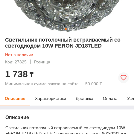
Светильник потолочный встраиваемый со
светодиодом 10W FERON JD187LED
Нет в наличии
Код: 27825
Розница
1 738
₸
Минимальная сумма заказа на сайте — 50 000 ₸
Описание
Характеристики
Доставка
Оплата
Усл
Описание
Светильник потолочный встраиваемый со светодиодом 10W
FERON JD187LED, с LED чипом хром, полушар, 90*90*81 мм,